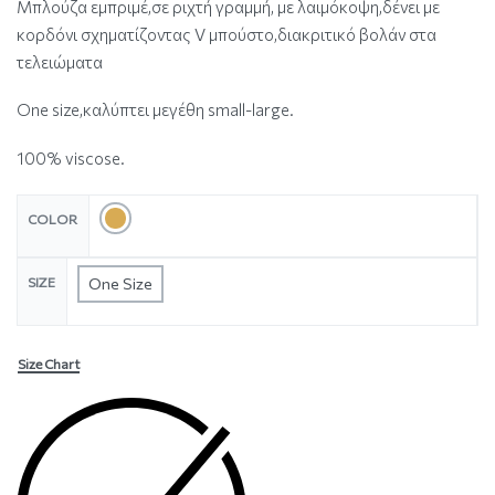
Μπλούζα εμπριμέ,σε ριχτή γραμμή, με λαιμόκοψη,δένει με
κορδόνι σχηματίζοντας V μπούστο,διακριτικό βολάν στα
τελειώματα
One size,καλύπτει μεγέθη small-large.
100% viscose.
COLOR
SIZE
One Size
Size Chart