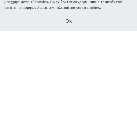
μας χρησιμοποιεί cookies. Συνεχίζοντας να χρησιμοποιείτε αυτόν τον
ιστότοπο, συμφωνείτε με την πολιτική μας για τα
cookies.
Οk
Ταξιαρχών 77, Κορυδαλλός 181 20, Ελλάδα
millebacini1984@gmail.com
210 4960 043
2114150114 (E-shop)
ΠΛΗΡΟΦΟΡΙΕΣ
ΧΡΗΣΙΜΑ LINKS
Ποιοι είμαστε
Ο λογαριασμός μου
Οδηγός αγορών
Wishlist
Τρόποι πληρωμής
Αγορά δωροεπιταγής
Τρόποι αποστολής
Size guide