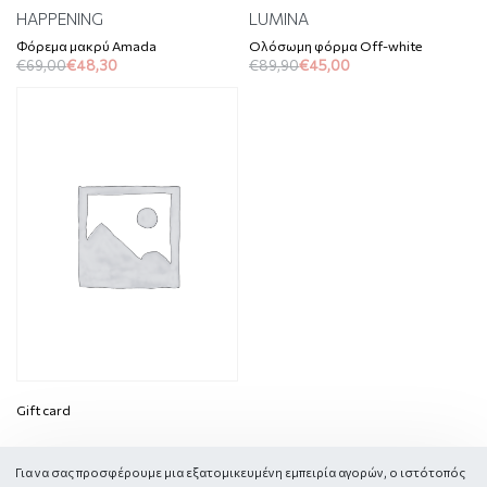
HAPPENING
LUMINA
Φόρεμα μακρύ Amada
Ολόσωμη φόρμα Off-white
€
69,00
€
48,30
€
89,90
€
45,00
Gift card
Για να σας προσφέρουμε μια εξατομικευμένη εμπειρία αγορών, ο ιστότοπός