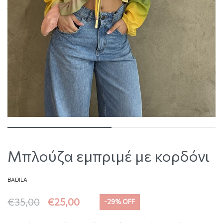
Μπλούζα εμπριμέ με κορδόνι
BADILA
€
35,00
€
25,00
-29% OFF