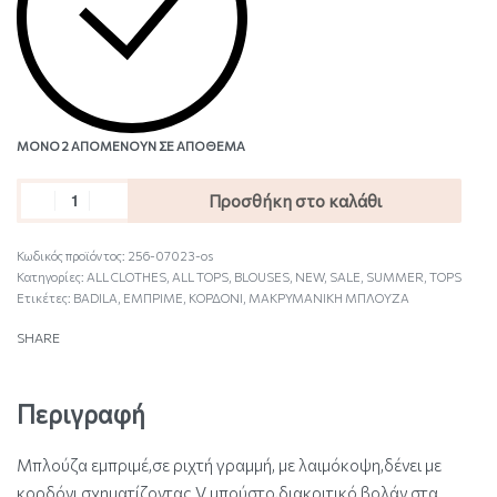
ΜΌΝΟ 2 ΑΠΟΜΈΝΟΥΝ ΣΕ ΑΠΌΘΕΜΑ
Προσθήκη στο καλάθι
Κωδικός προϊόντος:
256-07023-os
Κατηγορίες:
ALL CLOTHES
,
ALL TOPS
,
BLOUSES
,
NEW
,
SALE
,
SUMMER
,
TOPS
Ετικέτες:
BADILA
,
ΕΜΠΡΙΜΕ
,
ΚΟΡΔΟΝΙ
,
ΜΑΚΡΥΜΑΝΙΚΗ ΜΠΛΟΥΖΑ
SHARE
Περιγραφή
Μπλούζα εμπριμέ,σε ριχτή γραμμή, με λαιμόκοψη,δένει με
κορδόνι σχηματίζοντας V μπούστο,διακριτικό βολάν στα