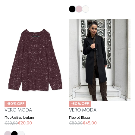
-50% OFF
-50% OFF
VERO MODA
VERO MODA
Πουλόβερ Leilani
Παλτό Blaza
€
39,99
€
20,00
€
89,99
€
45,00