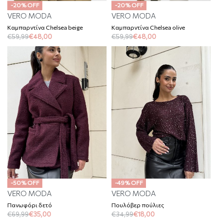
-20% OFF
-20% OFF
VERO MODA
VERO MODA
Καμπαρντίνα Chelsea beige
Καμπαρντίνα Chelsea olive
€
59,99
€
48,00
€
59,99
€
48,00
-50% OFF
-49% OFF
VERO MODA
VERO MODA
Πανωφόρι δετό
Πουλόβερ πούλιες
€
69,99
€
35,00
€
34,99
€
18,00