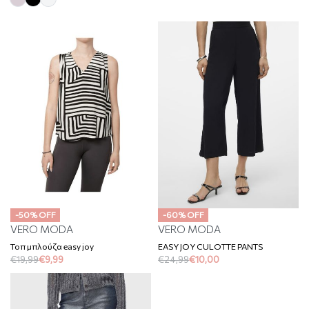
-50% OFF
-60% OFF
VERO MODA
VERO MODA
Τοπ μπλούζα easy joy
EASY JOY CULOTTE PANTS
€
19,99
€
9,99
€
24,99
€
10,00