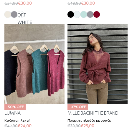
€
34,90
€
30,00
€
49,90
€
30,00
OFF
WHITE
-50% OFF
-37% OFF
LUMINA
MILLE BACINI THE BRAND
Καζάκα πλεκτή
Πλεκτή μπλούζα κρουαζέ
€
47,90
€
24,00
€
39,90
€
25,00