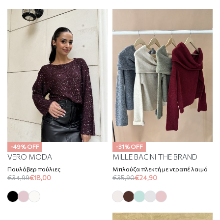
-49% OFF
-31% OFF
VERO MODA
MILLE BACINI THE BRAND
Πουλόβερ πούλιες
Μπλούζα πλεκτή με ντραπέ λαιμό
€
34,99
€
18,00
€
35,90
€
24,90