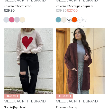
Ζακέτα πλεκτή crop
Ζακέτα πλεκτή με κουμπιά
€
29,90
€
39,90
€
27,00
Moka
dusty
pink
-14% OFF
-40% OFF
MILLE BACINI THE BRAND
MILLE BACINI THE BRAND
Πουλόβερ Heart
Ζακέτα πλεκτή