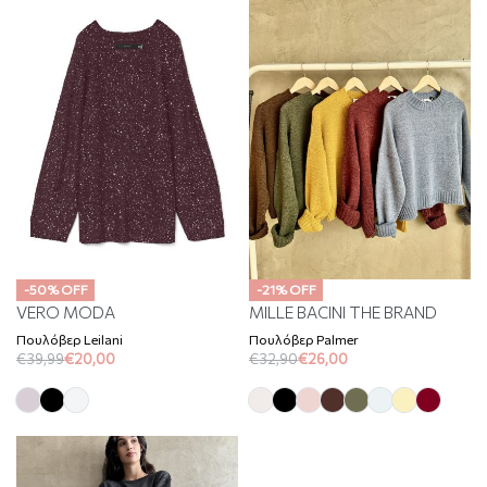
-50% OFF
-21% OFF
VERO MODA
MILLE BACINI THE BRAND
Πουλόβερ Leilani
Πουλόβερ Palmer
€
39,99
€
20,00
€
32,90
€
26,00