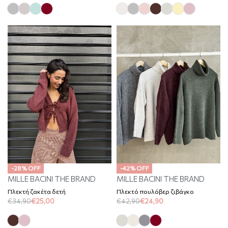
-28% OFF
-42% OFF
MILLE BACINI THE BRAND
MILLE BACINI THE BRAND
Πλεκτή ζακέτα δετή
Πλεκτό πουλόβερ ζιβάγκο
€
34,90
€
25,00
€
42,90
€
24,90