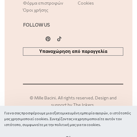
Φόρμα επιστροφών
Cookies
Όροι χρήσης
FOLLOW US
Υπαναχώρηση από παραγγελία
©
Mille Bacini
. All rights reserved. Design and
support by
The Jokers
.
Για να σας προσφέρουμε μια εξατομικευμένη εμπειρία αγορών, ο ιστότοπός
μας χρησιμοποιεί cookies. Συνεχίζοντας να χρησιμοποιείτε αυτόν τον
Secure payments
ιστότοπο, συμφωνείτε με την πολιτική μας για τα
cookies.