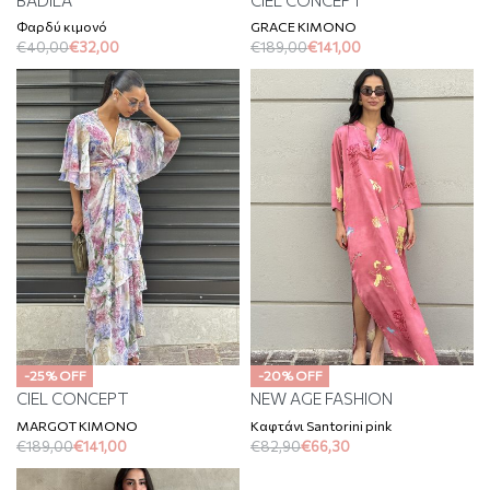
Φαρδύ κιμονό
GRACE KIMONO
€
40,00
€
32,00
€
189,00
€
141,00
-25% OFF
-20% OFF
CIEL CONCEPT
NEW AGE FASHION
MARGOT KIMONO
Καφτάνι Santorini pink
€
189,00
€
141,00
€
82,90
€
66,30