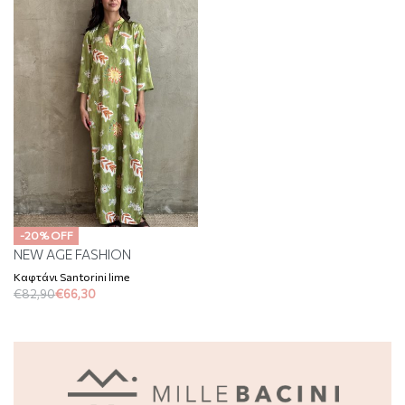
-20% OFF
NEW AGE FASHION
Καφτάνι Santorini lime
€
82,90
€
66,30