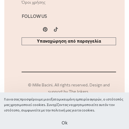
Όροι χρήσης
FOLLOW US
Υπαναχώρηση από παραγγελία
©
Mille Bacini
. All rights reserved. Design and
support by
The Jokers
.
Για να σας προσφέρουμε μια εξατομικευμένη εμπειρία αγορών, ο ιστότοπός
μας χρησιμοποιεί cookies. Συνεχίζοντας να χρησιμοποιείτε αυτόν τον
Secure payments
ιστότοπο, συμφωνείτε με την πολιτική μας για τα
cookies.
Οk