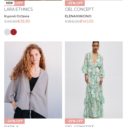
-20% OFF
-25% OFF
NEW
LARA ETHNICS
CIEL CONCEPT
Κιμονό Octavia
ELENA KIMONO
€
49,90
€
39,90
€
189,00
€
141,00
-20% OFF
-25% OFF
BADILA
CIEL CONCEPT