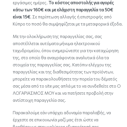
εργάσιμες ημέρες.
Το κόστος αποστολής για αγορές
κάτω των 160€ και με ελάχιστη παραγγελία τα 50
€
είναι 15€
. Σε περίπτωση αλλαγής ή επιστροφής από
Κύπρο το ποσό θα συμψηφίζεται με τα μεταφορικά έξοδα.
Με την ολοκλήρωση της παραγγελίας σας, σας
αποστέλλεται αυτόματα μήνυμα ηλεκτρονικού
ταχυδρομείου, όπου ενημερώνεστε για την καταχώρηση
της, στο οποίο θα αναγράφονται αναλυτικά όλα τα
στοιχεία της παραγγελίας σας. Κατόπιν ελέγχου της
παραγγελίας και της διαθεσιμότητας των προϊόντων,
μπορείτε να παρακολουθήσετε την πορεία του δέματός
σας μέσα από το site μας απλά με το να συνδεθείτε στο Ο
ΛΟΓΑΡΙΑΣΜΟΣ ΜΟΥ και να πατήσετε προβολή στην
αντίστοιχη παραγγελία σας.
Παρακαλούμε εάν υπάρχει αδυναμία παραλαβής, να
έρχεστε σε επικοινωνία μαζί μας έτσι ώστε να
βοηθήσουμε στην καλύτερη εξυπηρέτησή σας.