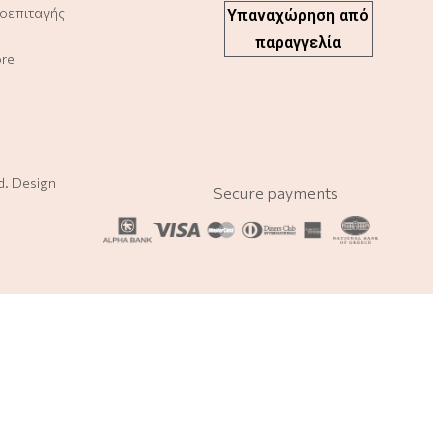
οεπιταγής
Υπαναχώρηση από
παραγγελία
ore
ed. Design
Secure payments