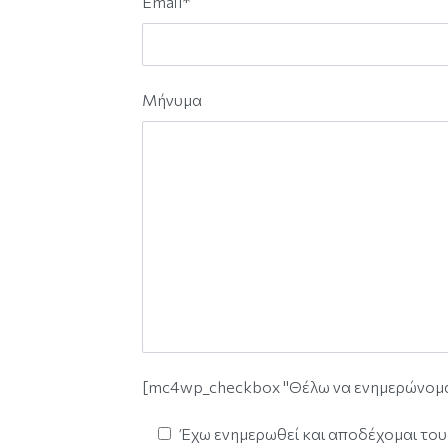
Email*
Μήνυμα
[mc4wp_checkbox "Θέλω να ενημερώνομαι γ
Έχω ενημερωθεί και αποδέχομαι του