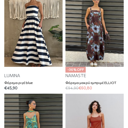
-36% OFF
LUMINA
NAMASTE
Φόρεμα ριγέ blue
Φόρεμα μακρύ εμπριμέ ELLIOT
€
45,90
€
94,90
€
60,80