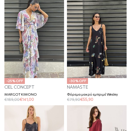
-25% OFF
-30% OFF
CIEL CONCEPT
NAMASTE
MARGOT KIMONO
Φόρεμα μακρύ εμπριμέ Wesley
€
189,00
€
141,00
€
79,90
€
55,90