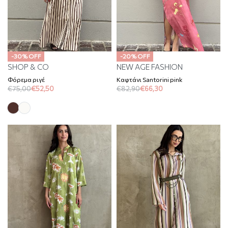
-30% OFF
-20% OFF
SHOP & CO
NEW AGE FASHION
Φόρεμα ριγέ
Καφτάνι Santorini pink
€
75,00
€
52,50
€
82,90
€
66,30