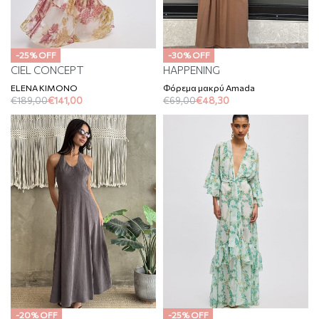
-25% OFF
-30% OFF
CIEL CONCEPT
HAPPENING
ELENA KIMONO
Φόρεμα μακρύ Amada
€
189,00
€
141,00
€
69,00
€
48,30
-20% OFF
-25% OFF