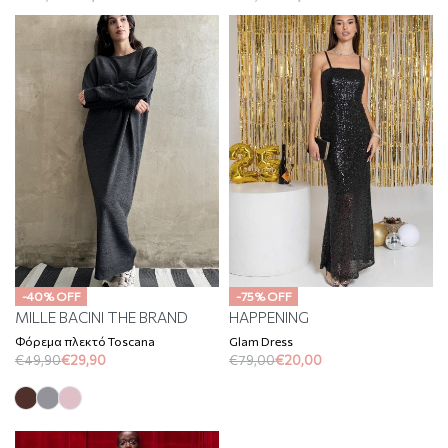
-40% OFF
-75% OFF
MILLE BACINI THE BRAND
HAPPENING
Φόρεμα πλεκτό Toscana
Glam Dress
€
49,90
€
29,90
€
79,00
€
20,00