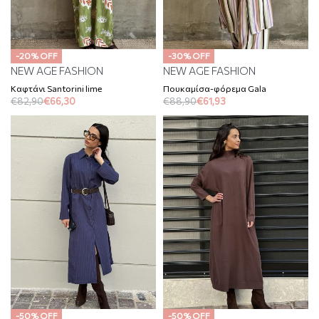
-20% OFF
-30% OFF
NEW AGE FASHION
NEW AGE FASHION
Καφτάνι Santorini lime
Πουκαμίσα-φόρεμα Gala
€
82,90
€
66,30
€
88,90
€
61,93
-50% OFF
-50% OFF