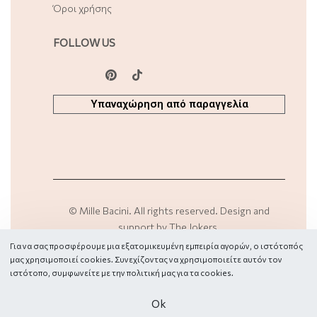
Όροι χρήσης
FOLLOW US
Υπαναχώρηση από παραγγελία
©
Mille Bacini
. All rights reserved. Design and
support by
The Jokers
.
Για να σας προσφέρουμε μια εξατομικευμένη εμπειρία αγορών, ο ιστότοπός
μας χρησιμοποιεί cookies. Συνεχίζοντας να χρησιμοποιείτε αυτόν τον
Secure payments
ιστότοπο, συμφωνείτε με την πολιτική μας για τα
cookies.
Οk