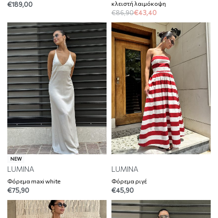
κλειστή λαιμόκοψη
€
189,00
€
86,90
€
43,40
NEW
LUMINA
LUMINA
Φόρεμα maxi white
Φόρεμα ριγέ
€
75,90
€
45,90