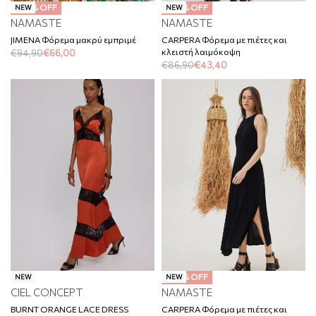
-30% OFF
-50% OFF
NEW
NEW
NAMASTE
NAMASTE
JIMENA Φόρεμα μακρύ εμπριμέ
CARPERA Φόρεμα με πιέτες και
κλειστή λαιμόκοψη
€
94,90
€
66,00
€
86,90
€
43,40
-50% OFF
NEW
NEW
CIEL CONCEPT
NAMASTE
BURNT ORANGE LACE DRESS
CARPERA Φόρεμα με πιέτες και