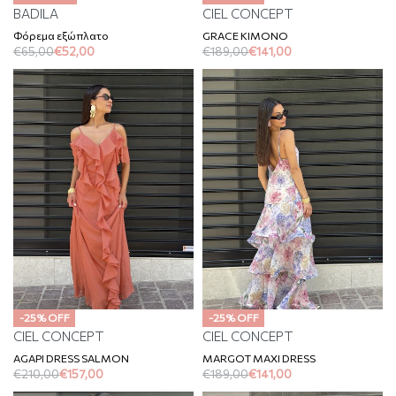
BADILA
CIEL CONCEPT
Φόρεμα εξώπλατο
GRACE KIMONO
€
65,00
€
52,00
€
189,00
€
141,00
-25% OFF
-25% OFF
CIEL CONCEPT
CIEL CONCEPT
AGAPI DRESS SALMON
MARGOT MAXI DRESS
€
210,00
€
157,00
€
189,00
€
141,00