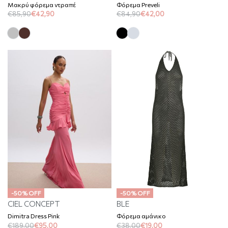
Μακρύ φόρεμα ντραπέ
Φόρεμα Preveli
€
85,90
€
42,90
€
84,90
€
42,00
-50% OFF
-50% OFF
CIEL CONCEPT
BLE
Dimitra Dress Pink
Φόρεμα αμάνικο
€
189,00
€
95,00
€
38,00
€
19,00