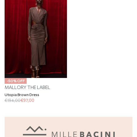
-50% OFF
MALLORY THE LABEL
Utopia Brown Dress
€
194,00
€
97,00