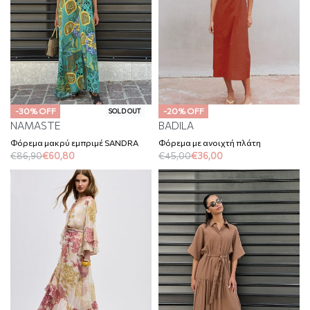
-30% OFF
-20% OFF
SOLD OUT
NAMASTE
BADILA
Φόρεμα μακρύ εμπριμέ SANDRA
Φόρεμα με ανοιχτή πλάτη
€
86,90
€
60,80
€
45,00
€
36,00