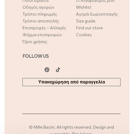
Ποιοι είμαστε
Ο λογαριασμός μου
Οδηγός αγορών
Wishlist
Τρόποι πληρωμής
Αγορά δωροεπιταγής
Τρόποι αποστολής
Size guide
Επιστροφές – Αλλαγές
Find our store
Φόρμα επιστροφών
Cookies
Όροι χρήσης
FOLLOW US
Υπαναχώρηση από παραγγελία
©
Mille Bacini
. All rights reserved. Design and
support by
The Jokers
.