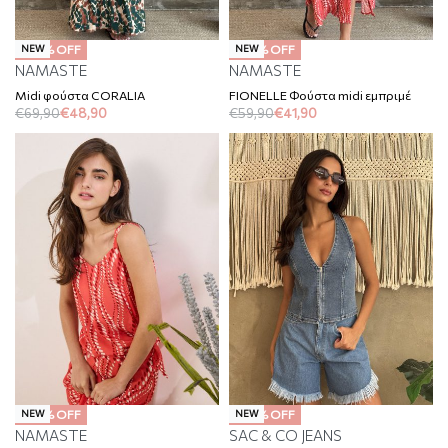
-30% OFF
-30% OFF
NEW
NEW
NAMASTE
NAMASTE
Midi φούστα CORALIA
FIONELLE Φούστα midi εμπριμέ
€
69,90
€
48,90
€
59,90
€
41,90
-30% OFF
-30% OFF
NEW
NEW
NAMASTE
SAC & CO JEANS