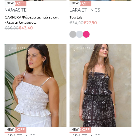
-50% OFF
-20% OFF
NEW
NEW
NAMASTE
LARA ETHNICS
CARPERA Φόρεμα με πιέτες και
Top Lily
κλειστή λαιμόκοψη
€
34,90
€
27,90
€
86,90
€
43,40
-20% OFF
-20% OFF
NEW
NEW
LARA ETHNICS
LARA ETHNICS