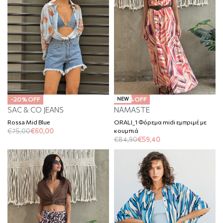
-20% OFF
-30% OFF
NEW
SAC & CO JEANS
NAMASTE
Rossa Mid Blue
ORALI_1 Φόρεμα midi εμπριμέ με
κουμπιά
€
75,00
€
60,00
€
84,90
€
59,40