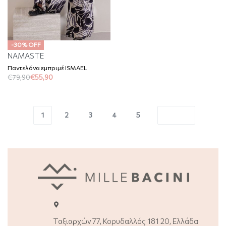
-30% OFF
NAMASTE
Παντελόνα εμπριμέ ISMAEL
€
79,90
€
55,90
1
2
3
4
5
Ταξιαρχών 77, Κορυδαλλός 181 20, Ελλάδα