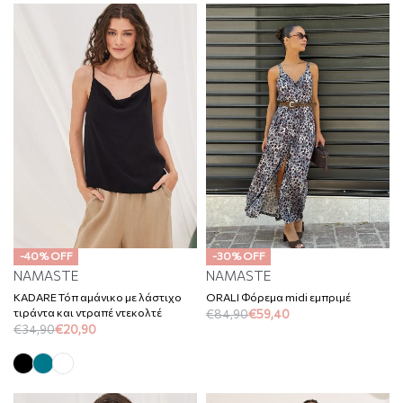
-40% OFF
-30% OFF
NAMASTE
NAMASTE
KADARE Τόπ αμάνικο με λάστιχο
ORALI Φόρεμα midi εμπριμέ
τιράντα και ντραπέ ντεκολτέ
€
84,90
€
59,40
€
34,90
€
20,90