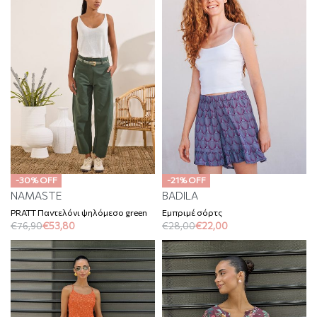
-30% OFF
-21% OFF
NAMASTE
BADILA
PRATT Παντελόνι ψηλόμεσο green
Εμπριμέ σόρτς
€
76,90
€
53,80
€
28,00
€
22,00