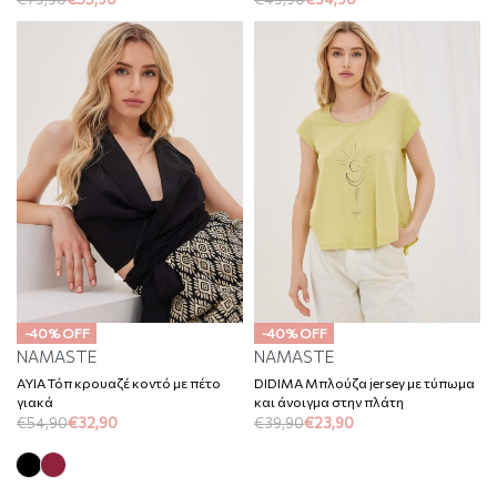
-40% OFF
-40% OFF
NAMASTE
NAMASTE
AYIA Τόπ κρουαζέ κοντό με πέτο
DIDIMA Μπλούζα jersey με τύπωμα
γιακά
και άνοιγμα στην πλάτη
€
54,90
€
32,90
€
39,90
€
23,90