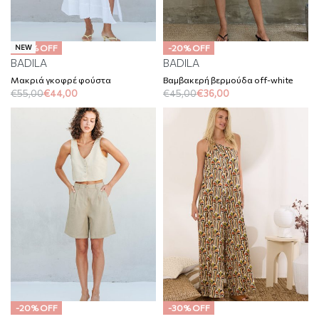
-20% OFF
-20% OFF
NEW
BADILA
BADILA
Μακριά γκοφρέ φούστα
Βαμβακερή βερμούδα off-white
€
55,00
€
44,00
€
45,00
€
36,00
-20% OFF
-30% OFF