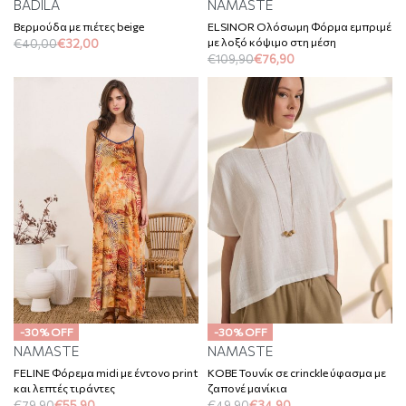
BADILA
NAMASTE
Βερμούδα με πιέτες beige
ELSINOR Ολόσωμη Φόρμα εμπριμέ
με λοξό κόψιμο στη μέση
€
40,00
€
32,00
€
109,90
€
76,90
-30% OFF
-30% OFF
NAMASTE
NAMASTE
FELINE Φόρεμα midi με έντονο print
KOBE Τουνίκ σε crinckle ύφασμα με
και λεπτές τιράντες
ζαπονέ μανίκια
€
79,90
€
55,90
€
49,90
€
34,90