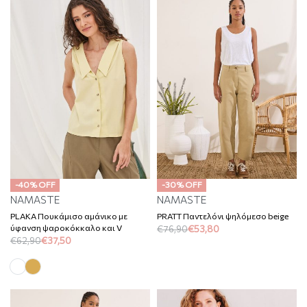
-40% OFF
-30% OFF
NAMASTE
NAMASTE
PLAKA Πουκάμισο αμάνικο με
PRATT Παντελόνι ψηλόμεσο beige
ύφανση ψαροκόκκαλο και V
€
76,90
€
53,80
€
62,90
€
37,50