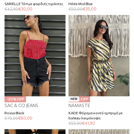
SARIELLE Τόπ με φαρδιές τιράντες
Hilda Mid Blue
€
42,90
€
30,00
€
50,00
€
35,00
-20% OFF
-30% OFF
NEW
SAC & CO JEANS
NAMASTE
Rossa Black
KADE Φόρεμα κοντό εμπριμέ με
bateau λαιμόκοψη
€
75,00
€
60,00
€
59,90
€
41,90