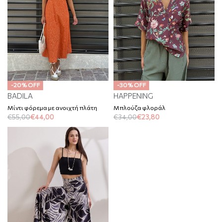
-20% OFF
-30% OFF
BADILA
HAPPENING
Μίντι φόρεμα με ανοιχτή πλάτη
Μπλούζα φλοράλ
€
55,00
€
44,00
€
34,00
€
23,80