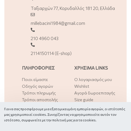
Ταξιαρχών 77, Κορυδαλλός 181 20, Ελλάδα
millebacini1984@gmail.com
210 4960 043
2114150114 (E-shop)
ΠΛΗΡΟΦΟΡΙΕΣ
ΧΡΗΣΙΜΑ LINKS
Ποιοι είμαστε
Ο λογαριασμός μου
Οδηγός αγορών
Wishlist
Τρόποι πληρωμής
Αγορά δωροεπιταγής
Τρόποι αποστολής
Size guide
Επιστροφές – Αλλαγές
Find our store
Για να σας προσφέρουμε μια εξατομικευμένη εμπειρία αγορών, ο ιστότοπός
Φόρμα επιστροφών
Cookies
μας χρησιμοποιεί cookies. Συνεχίζοντας να χρησιμοποιείτε αυτόν τον
Όροι χρήσης
ιστότοπο, συμφωνείτε με την πολιτική μας για τα
cookies.