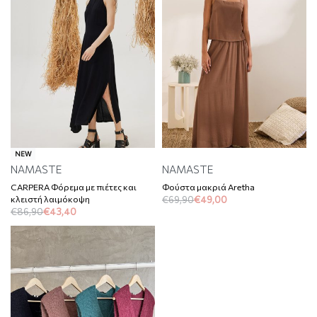
NEW
NAMASTE
NAMASTE
CARPERA Φόρεμα με πιέτες και
Φούστα μακριά Aretha
κλειστή λαιμόκοψη
€
69,90
€
49,00
€
86,90
€
43,40