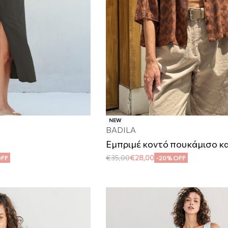
NEW
BADILA
Εμπριμέ κοντό πουκάμισο κ
€
35,00
€
28,00
OFF
-20% OFF