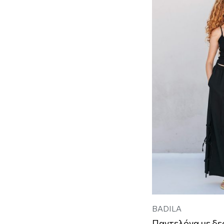
BADILA
Παντελόνα με δε