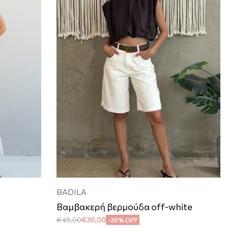
BADILA
Βαμβακερή βερμούδα off-white
€
45,00
€
36,00
-20% OFF