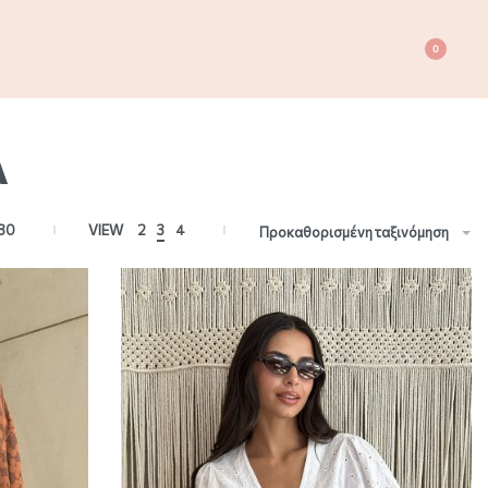
0
A
80
VIEW
2
3
4
Προκαθορισμένη ταξινόμηση