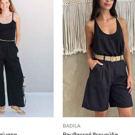
BADILA
σίματα
Βαμβακερή βερμούδα