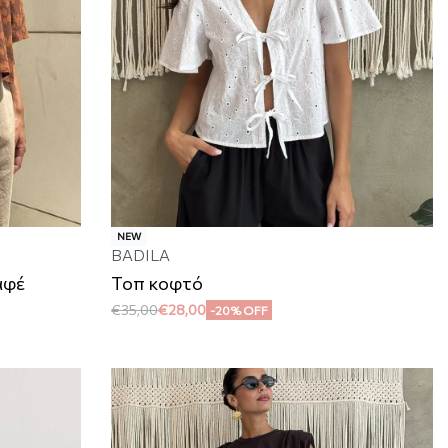
NEW
BADILA
αφέ
Τοπ κοφτό
€
35,00
€
28,00
-20% OFF