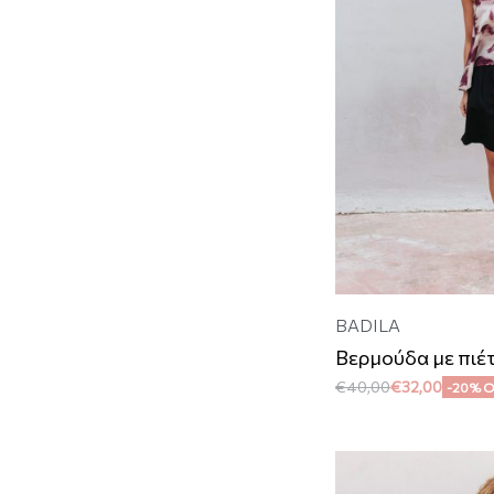
BADILA
Βερμούδα με πιέ
€
40,00
€
32,00
-20% 