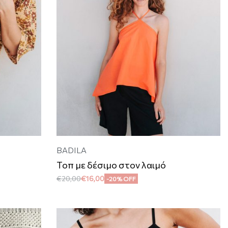
BADILA
Τοπ με δέσιμο στον λαιμό
€
20,00
€
16,00
-20% OFF