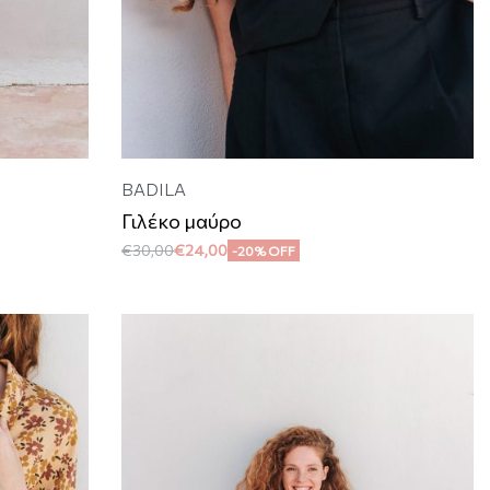
BADILA
Γιλέκο μαύρο
€
30,00
€
24,00
-20% OFF