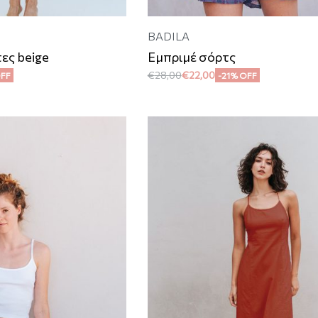
BADILA
ες beige
Εμπριμέ σόρτς
€
28,00
€
22,00
OFF
-21% OFF