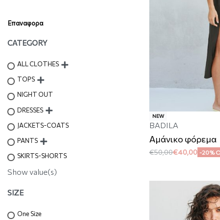
Επαναφορα
CATEGORY
ALL CLOTHES
TOPS
NIGHT OUT
DRESSES
NEW
BADILA
JACKETS-COATS
Αμάνικο φόρεμα
PANTS
€
50,00
€
40,00
-20% 
SKIRTS-SHORTS
Show value(s)
SIZE
One Size