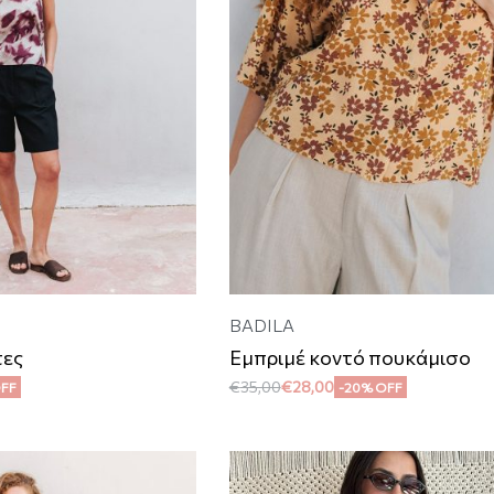
BADILA
τες
Εμπριμέ κοντό πουκάμισο
€
35,00
€
28,00
OFF
-20% OFF