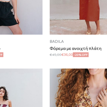
BADILA
ο
Φόρεμα με ανοιχτή πλάτη
€
45,00
€
36,00
FF
-20% OFF