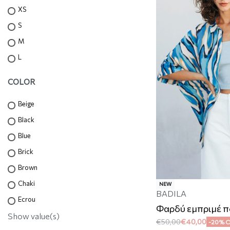
XS
S
M
L
COLOR
Beige
Black
Blue
Brick
Brown
Chaki
NEW
BADILA
Ecrou
Φαρδύ εμπριμέ 
Show value(s)
€
50,00
€
40,00
-20% 