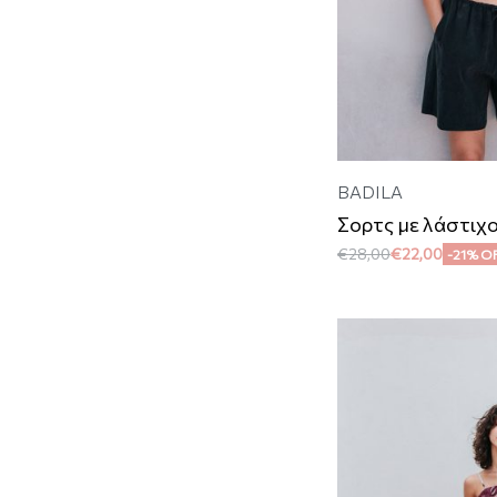
BADILA
Σορτς με λάστιχ
€
28,00
€
22,00
-21% O