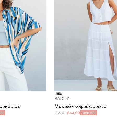
NEW
BADILA
πουκάμισο
Μακριά γκοφρέ φούστα
€
55,00
€
44,00
OFF
-20% OFF