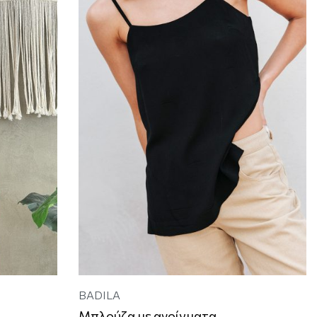
BADILA
Μπλούζα με ανοίγματα