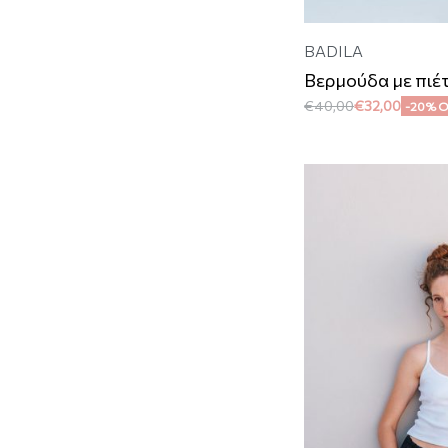
BADILA
Βερμούδα με πιέτ
€
40,00
€
32,00
-20% 