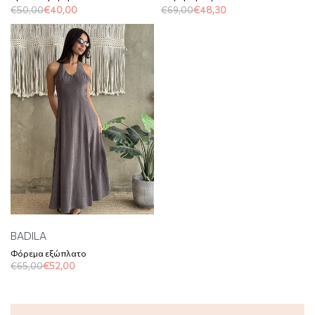
€
50,00
€
40,00
€
69,00
€
48,30
BADILA
Φόρεμα εξώπλατο
€
65,00
€
52,00