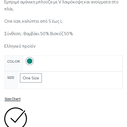
Εμπριμέ αμάνικη μπλούζα με V λαιμόκοψη και ανοίγματα στο
πλάι.
One size, καλύπτει από S έως L
Σύνθεση : Βαμβάκι 50% Βισκόζ 50%
Ελληνικό προϊόν
COLOR
SIZE
One Size
Size Chart