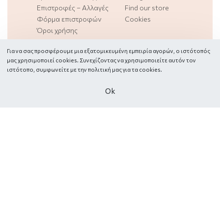
Επιστροφές – Αλλαγές
Find our store
Φόρμα επιστροφών
Cookies
Όροι χρήσης
Για να σας προσφέρουμε μια εξατομικευμένη εμπειρία αγορών, ο ιστότοπός
FOLLOW US
μας χρησιμοποιεί cookies. Συνεχίζοντας να χρησιμοποιείτε αυτόν τον
ιστότοπο, συμφωνείτε με την πολιτική μας για τα
cookies.
Οk
Υπαναχώρηση από παραγγελία
©
Mille Bacini
. All rights reserved. Design and
support by
The Jokers
.
Secure payments