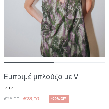
Εμπριμέ μπλούζα με V
BADILA
€
35,00
€
28,00
-20% OFF