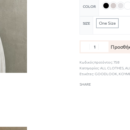
COLOR
One Size
SIZE
Προσθήκ
Κωδικός προϊόντος:
758
Κατηγορίες:
ALL CLOTHES
,
AL
Ετικέτες:
GOODLOOK
,
ΚΟΥΜ
SHARE