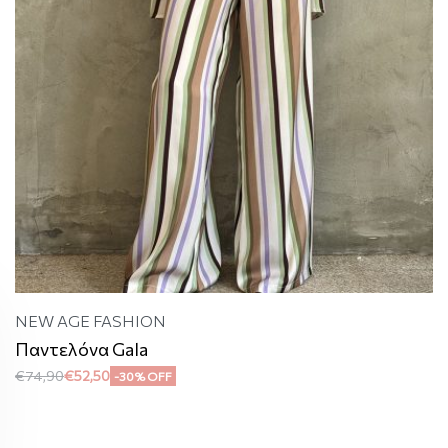
NEW AGE FASHION
Παντελόνα Gala
€
74,90
€
52,50
-30% OFF