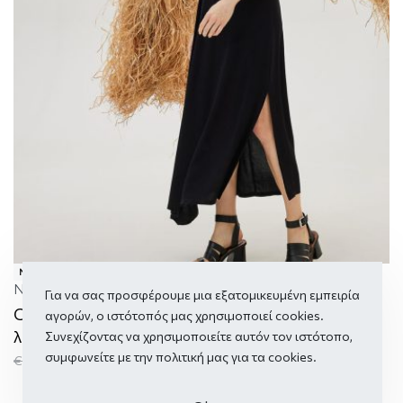
NEW
NAMASTE
Για να σας προσφέρουμε μια εξατομικευμένη εμπειρία
CARPERA Φόρεμα με πιέτες και κλειστή
αγορών, ο ιστότοπός μας χρησιμοποιεί cookies.
λαιμόκοψη
Συνεχίζοντας να χρησιμοποιείτε αυτόν τον ιστότοπο,
συμφωνείτε με την πολιτική μας για τα
cookies.
€
86,90
€
43,40
-50% OFF