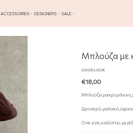
ACCESSORIES
DESIGNERS
SALE
Μπλούζα με 
GOOD LOOK
€
18,00
Μπλούζα μακρυμάνικη,μ
Δροσερό,μαλακό,ύφασμ
One size,καλύπτει μεγέθ