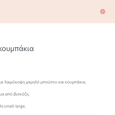
0
κουμπάκια
ε λαιμόκοψη χαμηλό μπούστο και κουμπάκια.
α από βισκόζη.
η small-large.