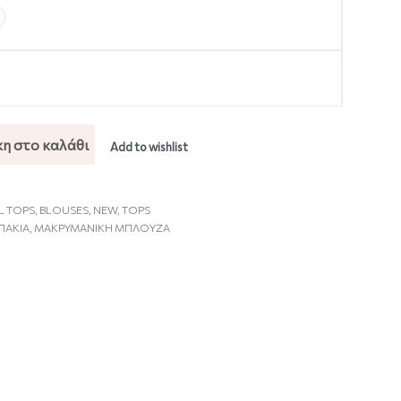
η στο καλάθι
Add to wishlist
L TOPS
,
BLOUSES
,
NEW
,
TOPS
ΠΑΚΙΑ
,
ΜΑΚΡΥΜΑΝΙΚΗ ΜΠΛΟΥΖΑ