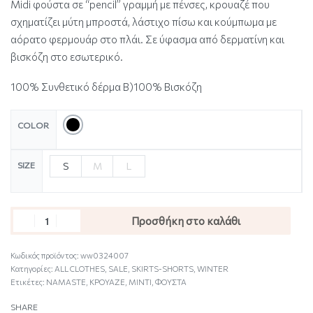
Midi φούστα σε “pencil” γραμμή με πένσες, κρουαζέ που
σχηματίζει μύτη μπροστά, λάστιχο πίσω και κούμπωμα με
αόρατο φερμουάρ στο πλάι. Σε ύφασμα από δερματίνη και
βισκόζη στο εσωτερικό.
100% Συνθετικό δέρμα Β)100% Βισκόζη
COLOR
SIZE
S
M
L
Προσθήκη στο καλάθι
Κωδικός προϊόντος:
ww0324007
Κατηγορίες:
ALL CLOTHES
,
SALE
,
SKIRTS-SHORTS
,
WINTER
Ετικέτες:
NAMASTE
,
ΚΡΟΥΑΖΕ
,
ΜΙΝΤΙ
,
ΦΟΥΣΤΑ
SHARE