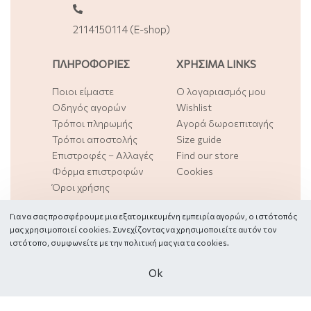
2114150114 (E-shop)
ΠΛΗΡΟΦΟΡΙΕΣ
ΧΡΗΣΙΜΑ LINKS
Ποιοι είμαστε
Ο λογαριασμός μου
Οδηγός αγορών
Wishlist
Τρόποι πληρωμής
Αγορά δωροεπιταγής
Τρόποι αποστολής
Size guide
Επιστροφές – Αλλαγές
Find our store
Φόρμα επιστροφών
Cookies
Όροι χρήσης
Για να σας προσφέρουμε μια εξατομικευμένη εμπειρία αγορών, ο ιστότοπός
FOLLOW US
μας χρησιμοποιεί cookies. Συνεχίζοντας να χρησιμοποιείτε αυτόν τον
ιστότοπο, συμφωνείτε με την πολιτική μας για τα
cookies.
Οk
Υπαναχώρηση από παραγγελία