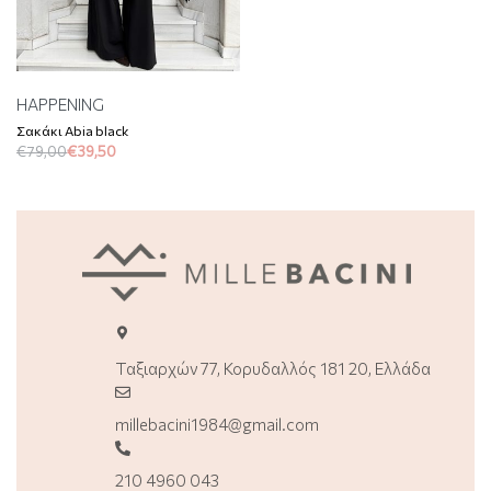
HAPPENING
Σακάκι Abia black
€
79,00
€
39,50
Ταξιαρχών 77, Κορυδαλλός 181 20, Ελλάδα
millebacini1984@gmail.com
210 4960 043