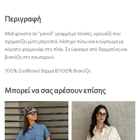
Περιγραφή
Midi φούστα σε “pencil” γραμμή με πένσες, κρουαζέ που
σχηματίζει μύτη μπροστά, λάστιχο πίσω και κούμπωμα με
αόρατο φερμουάρ στο πλάι. Σε ύφασμα από δερματίνη και
βισκόζη στο εσωτερικό.
100% Συνθετικό δέρμα Β)100% Βισκόζη
Μπορεί να σας αρέσουν επίσης