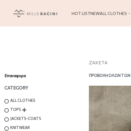
HOT LIST
NEW
ALL CLOTHES
ΖΑΚΕΤΑ
ΠΡΟΒΟΛΉ ΌΛΩΝ ΤΩΝ
Επαναφορα
CATEGORY
ALL CLOTHES
TOPS
JACKETS-COATS
KNITWEAR