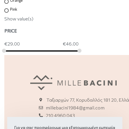
Orange
Pink
Show value(s)
PRICE
€
29.00
€
46.00
ΕΦΑΡΜΟΓΗ
Ταξιαρχών 77, Κορυδαλλός 181 20, Ελλ
millebacini1984@gmail.com
210 4960 043
2114150114 (E-shop)
Για να σας προσφέρουμε μια εξατομικευμένη εμπειρία