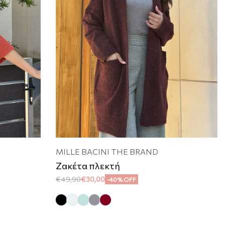
MILLE BACINI THE BRAND
Ζακέτα πλεκτή
€
49,90
€
30,00
-40% OFF