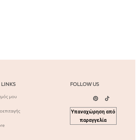
 LINKS
FOLLOW US
σμός μου
οεπιταγής
Υπαναχώρηση από
παραγγελία
ore