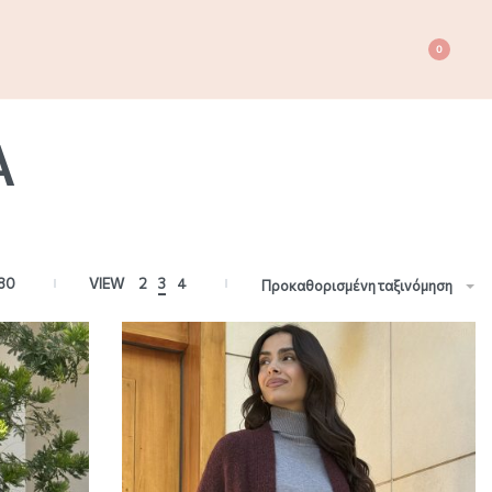
0
Α
80
VIEW
2
3
4
Προκαθορισμένη ταξινόμηση