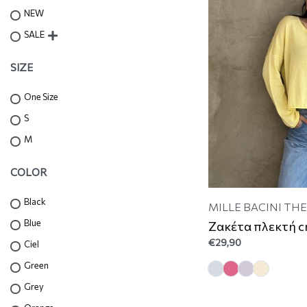
NEW
SALE
SIZE
One Size
S
M
COLOR
Black
MILLE BACINI TH
Blue
Ζακέτα πλεκτή c
€
29,90
Ciel
Green
Grey