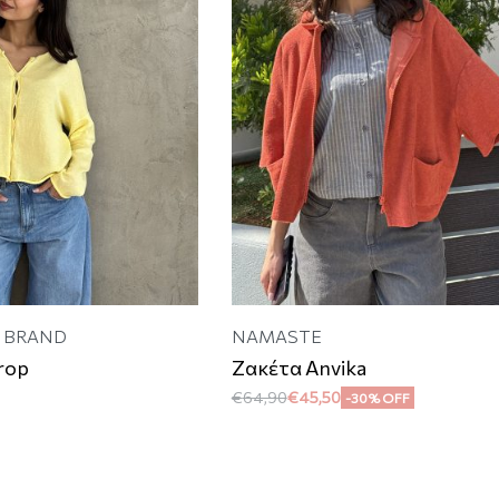
E BRAND
NAMASTE
rop
Ζακέτα Anvika
€
64,90
€
45,50
-30% OFF