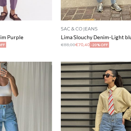
SAC & CO JEANS
im Purple
Lima Slouchy Denim-Light bl
€
88,00
€
70,40
OFF
-20% OFF