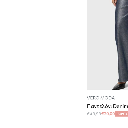
VERO MODA
Παντελόνι Denim
€
49,99
€
20,00
-60% 