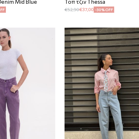
Denim Mid Blue
Τοπ τζιν Thessa
€
52,90
€
37,00
OFF
-30% OFF