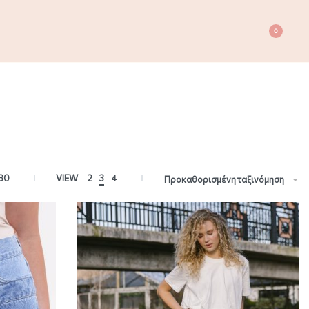
0
80
VIEW
2
3
4
Προκαθορισμένη ταξινόμηση