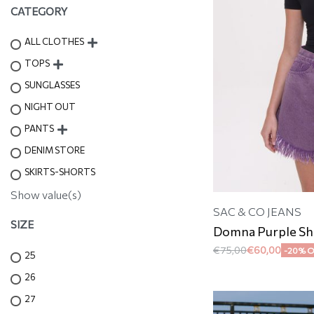
CATEGORY
ALL CLOTHES
TOPS
SUNGLASSES
NIGHT OUT
PANTS
DENIM STORE
SKIRTS-SHORTS
Show value(s)
SAC & CO JEANS
SIZE
Domna Purple Sh
€
75,00
€
60,00
-20% 
25
26
27