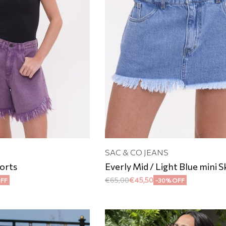
SAC & CO JEANS
orts
Everly Mid / Light Blue mini S
€
65,00
€
45,50
OFF
-30% OFF