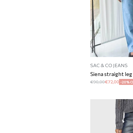
SAC & CO JEANS
Siena straight leg
€
90,00
€
72,00
-20% 