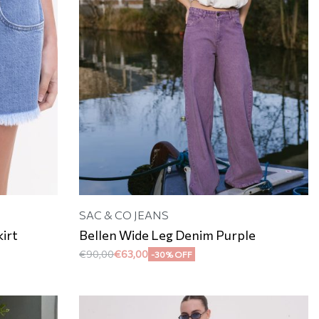
SAC & CO JEANS
kirt
Bellen Wide Leg Denim Purple
€
90,00
€
63,00
-30% OFF