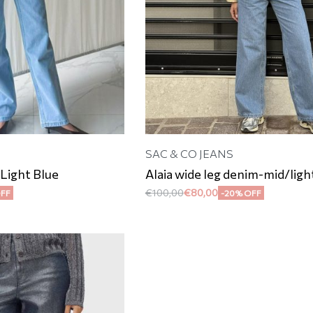
SAC & CO JEANS
 Light Blue
Alaia wide leg denim-mid/ligh
€
100,00
€
80,00
OFF
-20% OFF