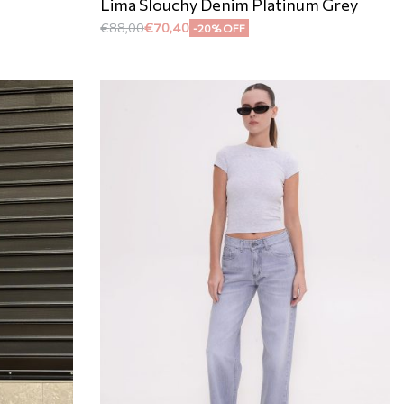
Lima Slouchy Denim Platinum Grey
€
88,00
€
70,40
-20% OFF