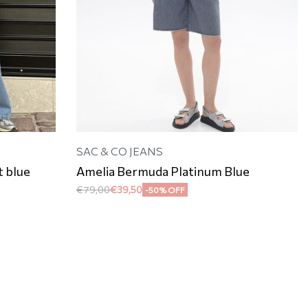
SAC & CO JEANS
t blue
Amelia Bermuda Platinum Blue
€
79,00
€
39,50
-50% OFF