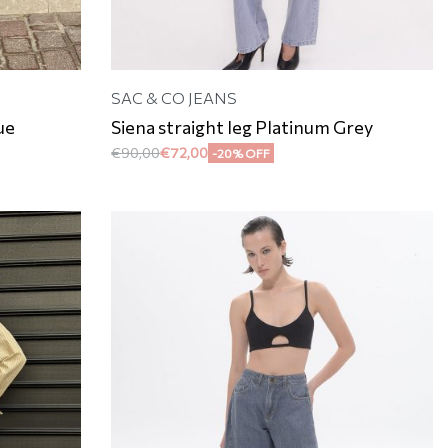
SAC & CO JEANS
ue
Siena straight leg Platinum Grey
€
90,00
€
72,00
-20% OFF