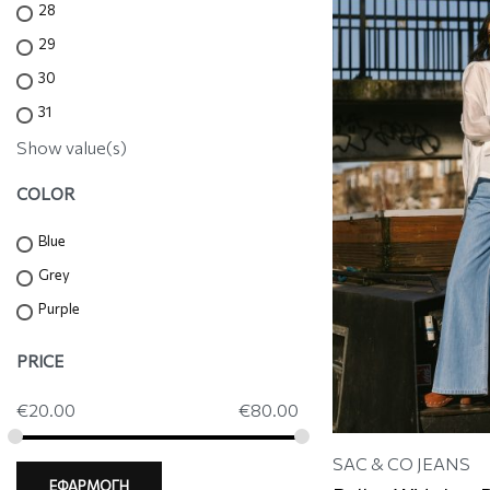
28
29
30
31
Show value(s)
COLOR
Blue
Grey
Purple
PRICE
€
20.00
€
80.00
SAC & CO JEANS
ΕΦΑΡΜΟΓΗ