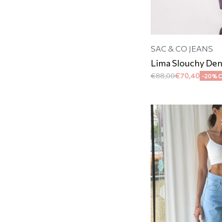
SAC & CO JEANS
Lima Slouchy Den
€
88,00
€
70,40
-20% 