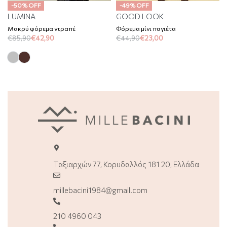
-50% OFF
-49% OFF
LUMINA
GOOD LOOK
Μακρύ φόρεμα ντραπέ
Φόρεμα μίνι παγιέτα
€
85,90
€
42,90
€
44,90
€
23,00
Ταξιαρχών 77, Κορυδαλλός 181 20, Ελλάδα
millebacini1984@gmail.com
210 4960 043