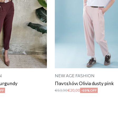
N
NEW AGE FASHION
burgundy
Παντελόνι Olivia dusty pink
€
63,90
€
20,00
OFF
-69% OFF