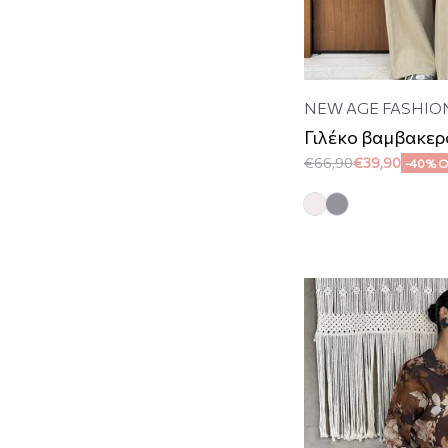
NEW AGE FASHIO
Γιλέκο βαμβακερ
€
66,90
€
39,90
-40% 