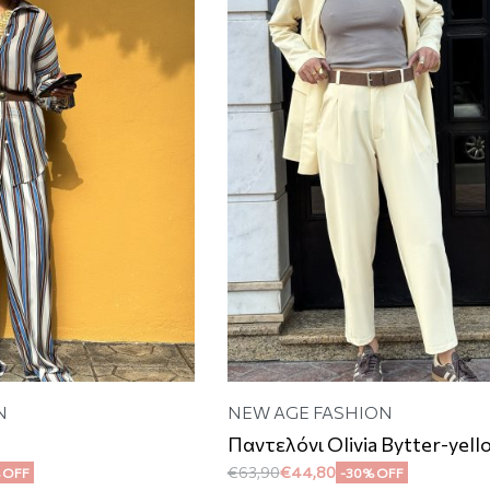
N
NEW AGE FASHION
Παντελόνι Olivia Bytter-yell
€
63,90
€
44,80
 OFF
-30% OFF