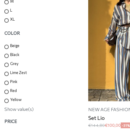
M
L
XL
COLOR
Beige
Black
Grey
Lime Zest
Pink
Red
Yellow
Show value(s)
NEW AGE FASHIO
Set Lio
PRICE
€
144,80
€
100,00
-31%