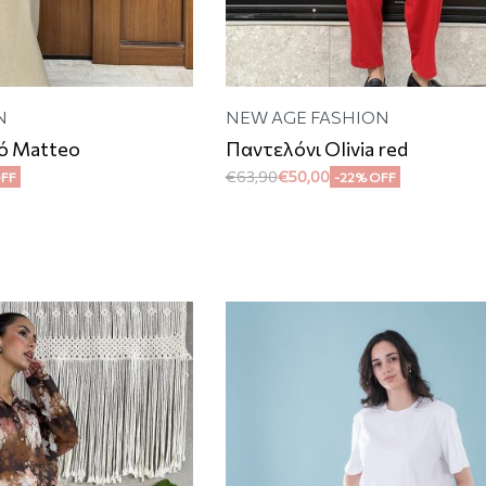
N
NEW AGE FASHION
ό Matteo
Παντελόνι Olivia red
€
63,90
€
50,00
OFF
-22% OFF