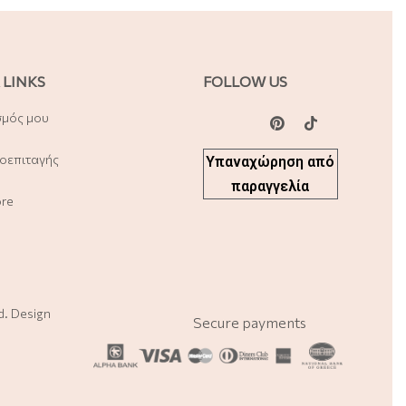
 LINKS
FOLLOW US
σμός μου
οεπιταγής
Υπαναχώρηση από
παραγγελία
ore
ed. Design
Secure payments