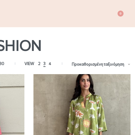
0
SHION
80
VIEW
2
3
4
Προκαθορισμένη ταξινόμηση