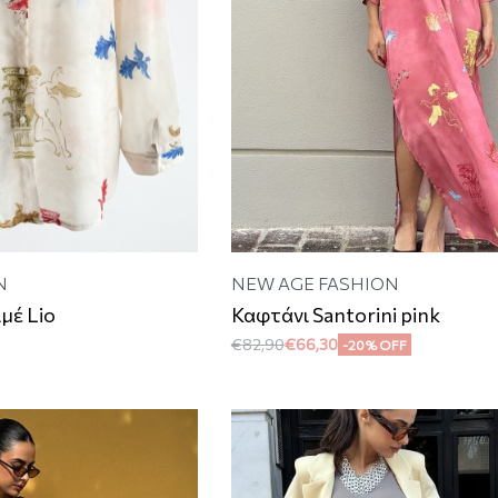
N
NEW AGE FASHION
μέ Lio
Καφτάνι Santorini pink
€
82,90
€
66,30
-20% OFF