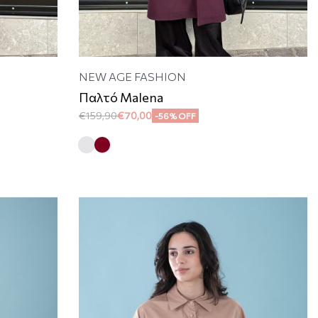
NEW AGE FASHION
Παλτό Malena
€
159,90
€
70,00
-56% OFF