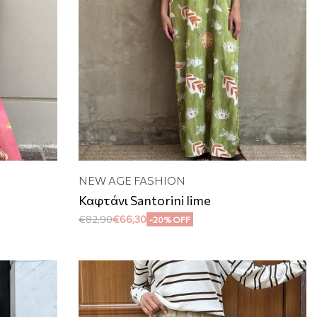
NEW AGE FASHION
Καφτάνι Santorini lime
€
82,90
€
66,30
-20% OFF