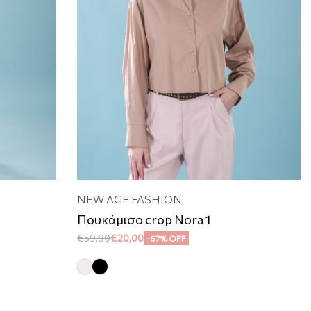
NEW AGE FASHION
Πουκάμισο crop Nora 1
€
59,90
€
20,00
-67% OFF