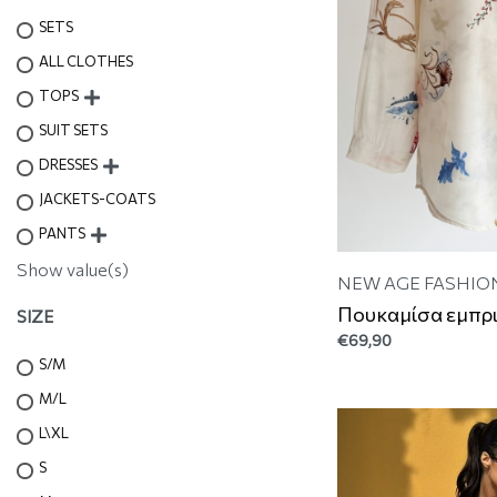
SETS
ALL CLOTHES
TOPS
SUIT SETS
DRESSES
JACKETS-COATS
PANTS
Show value(s)
NEW AGE FASHIO
Πουκαμίσα εμπρι
SIZE
€
69,90
S/M
M/L
L\XL
S