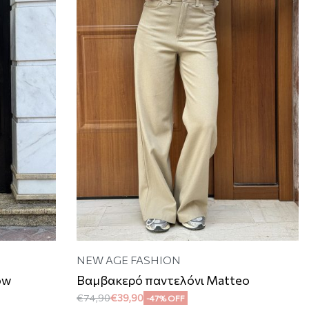
NEW AGE FASHION
ow
Βαμβακερό παντελόνι Matteo
€
74,90
€
39,90
-47% OFF