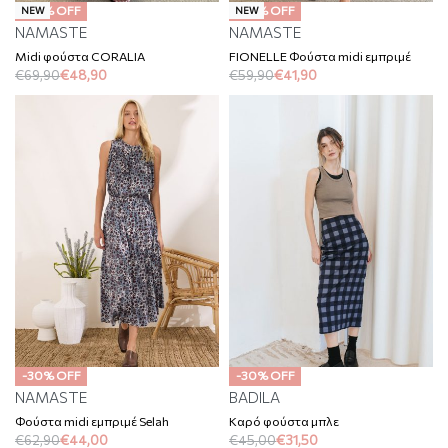
-30% OFF
-30% OFF
NEW
NEW
NAMASTE
NAMASTE
Midi φούστα CORALIA
FIONELLE Φούστα midi εμπριμέ
€
69,90
€
48,90
€
59,90
€
41,90
-30% OFF
-30% OFF
NAMASTE
BADILA
Φούστα midi εμπριμέ Selah
Καρό φούστα μπλε
€
62,90
€
44,00
€
45,00
€
31,50