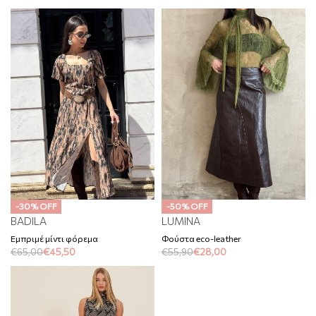
-30% OFF
-50% OFF
BADILA
LUMINA
Εμπριμέ μίντι φόρεμα
Φούστα eco-leather
€
65,00
€
45,50
€
55,90
€
28,00