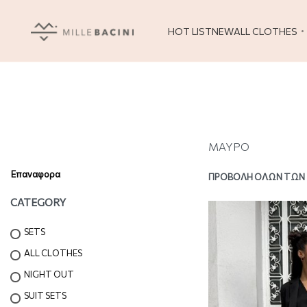
HOT LIST
NEW
ALL CLOTHES
ΜΑΥΡΟ
Επαναφορα
ΠΡΟΒΟΛΉ ΌΛΩΝ ΤΩΝ
CATEGORY
SETS
ALL CLOTHES
NIGHT OUT
SUIT SETS