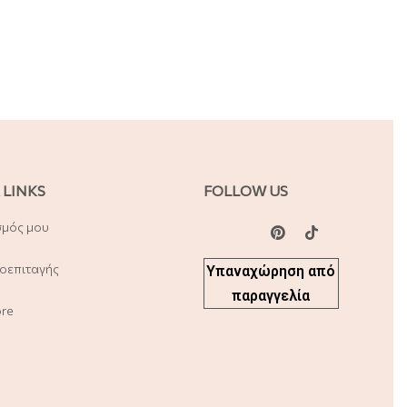
 LINKS
FOLLOW US
σμός μου
οεπιταγής
Υπαναχώρηση από
παραγγελία
ore