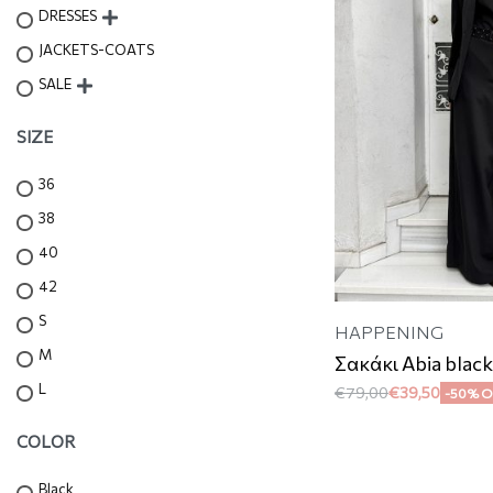
DRESSES
JACKETS-COATS
SALE
SIZE
36
38
40
42
S
HAPPENING
M
Σακάκι Abia blac
L
€
79,00
€
39,50
-50% O
COLOR
Black