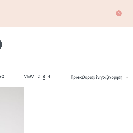
0
Ο
80
VIEW
2
3
4
Προκαθορισμένη ταξινόμηση