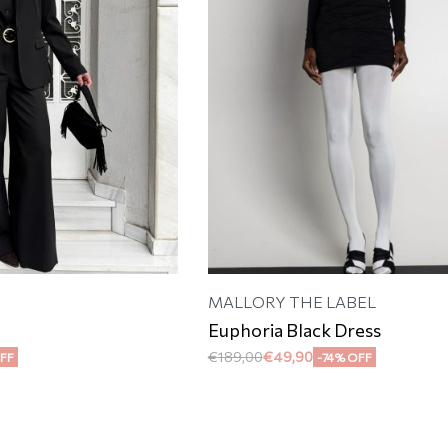
MALLORY THE LABEL
k
Euphoria Black Dress
€
189,00
€
49,90
FF
-74% OFF