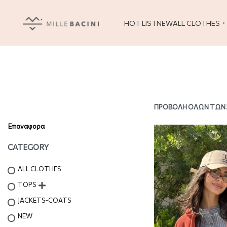
HOT LIST
NEW
ALL CLOTHES
ΠΡΟΒΟΛΉ ΌΛΩΝ ΤΩΝ
Επαναφορα
CATEGORY
ALL CLOTHES
TOPS
JACKETS-COATS
NEW