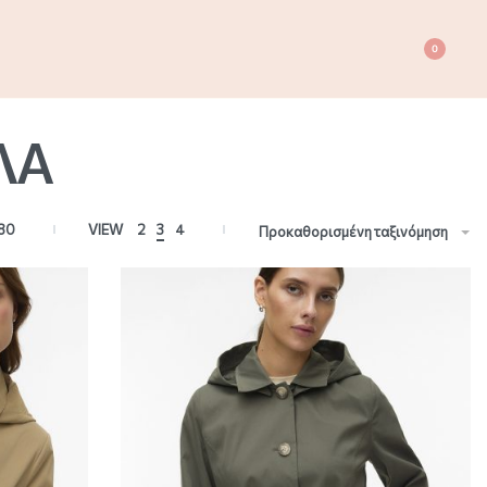
0
ΛΑ
80
VIEW
2
3
4
Προκαθορισμένη ταξινόμηση