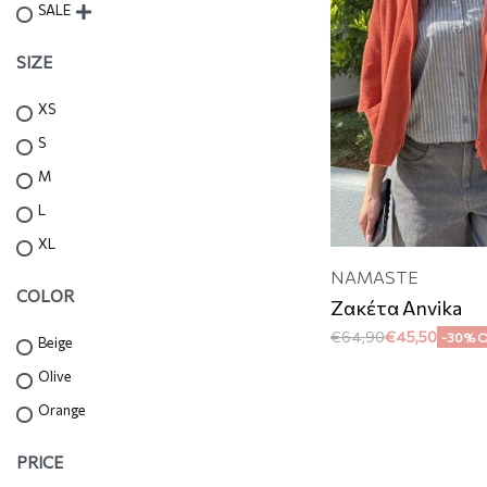
SALE
SIZE
XS
S
M
L
XL
NAMASTE
COLOR
Ζακέτα Anvika
€
64,90
€
45,50
-30% 
Beige
Olive
Orange
PRICE