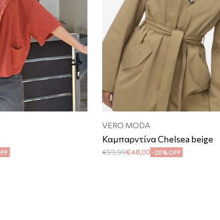
VERO MODA
Καμπαρντίνα Chelsea beige
€
59,99
€
48,00
OFF
-20% OFF