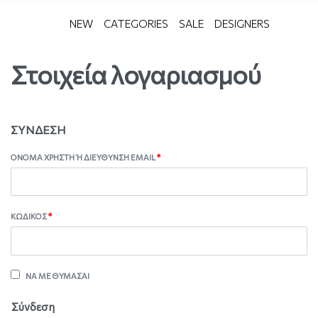
NEW
CATEGORIES
SALE
DESIGNERS
Στοιχεία λογαριασμού
ΣΎΝΔΕΣΗ
ΌΝΟΜΑ ΧΡΉΣΤΗ Ή ΔΙΕΎΘΥΝΣΗ EMAIL
*
ΚΩΔΙΚΌΣ
*
ΝΑ ΜΕ ΘΥΜΆΣΑΙ
Σύνδεση